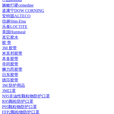
施敏打硬cemedine
道康宁DOW CORNING
安特固ALTECO
信越Shin-Etsu
乐泰LOCTITE
美国Humiseal
其它胶水
胶 带
3M 胶带
米其邦胶带
本多胶带
寺冈胶带
狮力昂胶带
日东胶带
德莎胶带
3M 防护用品
3M口罩
N95非油性颗粒物防护口罩
R95颗粒防护口罩
P95颗粒物防护口罩
FFP2颗粒物防护口罩