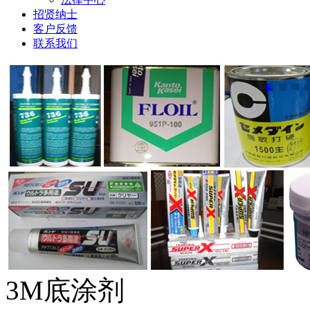
招贤纳士
客户反馈
联系我们
1
2
3
4
5
6
3M底涂剂