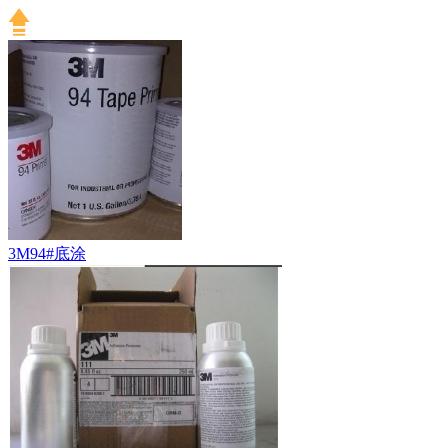
3M94#底涂