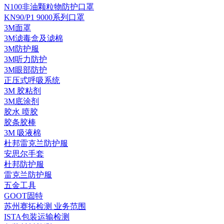
N100非油颗粒物防护口罩
KN90/P1 9000系列口罩
3M面罩
3M滤毒盒及滤棉
3M防护服
3M听力防护
3M眼部防护
正压式呼吸系统
3M 胶粘剂
3M底涂剂
胶水 喷胶
胶条胶棒
3M 吸液棉
杜邦雷克兰防护服
安思尔手套
杜邦防护服
雷克兰防护服
五金工具
GOOT固特
苏州赛拓检测 业务范围
ISTA包装运输检测