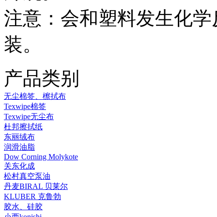
注意：会和塑料发生化学
装。
产品类别
无尘棉签、檫拭布
Texwipe棉签
Texwipe无尘布
杜邦擦拭纸
东丽绒布
润滑油脂
Dow Corning Molykote
关东化成
松村真空泵油
丹麦BIRAL 贝莱尔
KLUBER 克鲁勃
胶水、硅胶
小西konishi