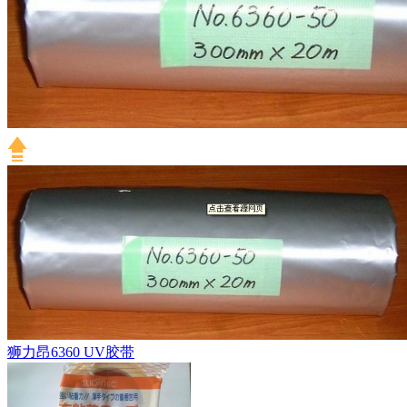
狮力昂6360 UV胶带