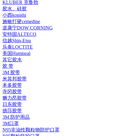
KLUBER 克鲁勃
胶水、硅胶
小西konishi
施敏打硬cemedine
道康宁DOW CORNING
安特固ALTECO
信越Shin-Etsu
乐泰LOCTITE
美国Humiseal
其它胶水
胶 带
3M 胶带
米其邦胶带
本多胶带
寺冈胶带
狮力昂胶带
日东胶带
德莎胶带
3M 防护用品
3M口罩
N95非油性颗粒物防护口罩