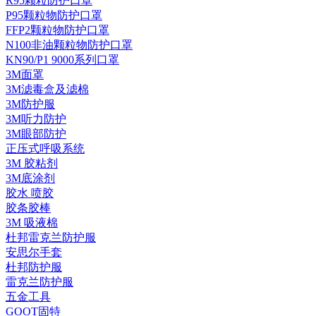
R95颗粒防护口罩
P95颗粒物防护口罩
FFP2颗粒物防护口罩
N100非油颗粒物防护口罩
KN90/P1 9000系列口罩
3M面罩
3M滤毒盒及滤棉
3M防护服
3M听力防护
3M眼部防护
正压式呼吸系统
3M 胶粘剂
3M底涂剂
胶水 喷胶
胶条胶棒
3M 吸液棉
杜邦雷克兰防护服
安思尔手套
杜邦防护服
雷克兰防护服
五金工具
GOOT固特