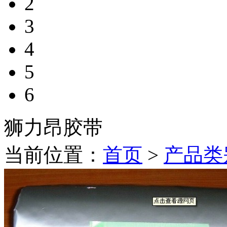
2
3
4
5
6
狮力昂胶带
当前位置：
首页
>
产品类